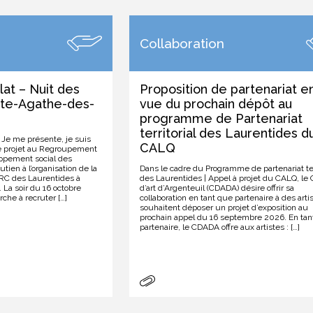
Collaboration
at – Nuit des
Proposition de partenariat e
inte-Agathe-des-
vue du prochain dépôt au
programme de Partenariat
territorial des Laurentides d
! Je me présente, je suis
CALQ
de projet au Regroupement
oppement social des
tien à l’organisation de la
Dans le cadre du Programme de partenariat terr
MRC des Laurentides à
des Laurentides | Appel à projet du CALQ, le 
La soir du 16 octobre
d’art d’Argenteuil (CDADA) désire offrir sa
rche à recruter […]
collaboration en tant que partenaire à des arti
souhaitent déposer un projet d’exposition au
prochain appel du 16 septembre 2026. En tan
partenaire, le CDADA offre aux artistes : […]