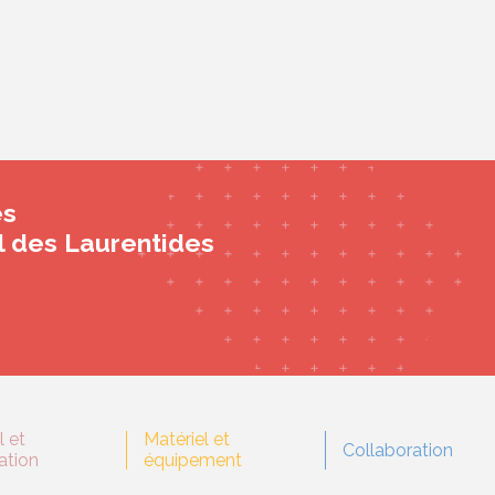
es
el des Laurentides
l et
Matériel et
Collaboration
ation
équipement