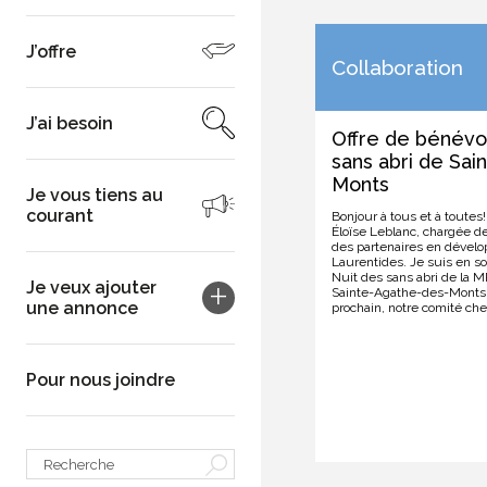
J’offre
Collaboration
J’ai besoin
Offre de bénévol
sans abri de Sa
Monts
Je vous tiens au
courant
Bonjour à tous et à toutes
Éloïse Leblanc, chargée 
des partenaires en dével
Laurentides. Je suis en sou
Nuit des sans abri de la 
Je veux ajouter
Sainte-Agathe-des-Monts. 
une annonce
prochain, notre comité che
Pour nous joindre