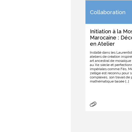
Collaboration
Initiation à la M
Marocaine : Déc
en Atelier
Installé dans les Laurenti
ateliers de création inspir
art ancestral de mosaïqu
au Xe siècle et perfectionn
impériales comme Fès, M
zellige est reconnu pour 
complexes, son travail de 
mathématique basée […]