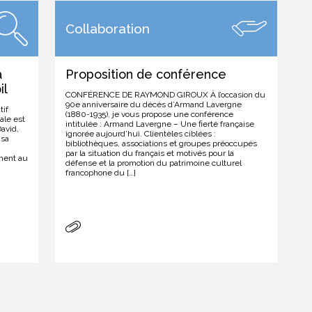
Collaboration
a
Proposition de conférence
il
CONFÉRENCE DE RAYMOND GIROUX À l’occasion du
90e anniversaire du décès d’Armand Lavergne
tif
(1880-1935), je vous propose une conférence
ale est
intitulée : Armand Lavergne – Une fierté française
avid,
ignorée aujourd’hui. Clientèles ciblées :
 sa
bibliothèques, associations et groupes préoccupés
par la situation du français et motivés pour la
mment au
défense et la promotion du patrimoine culturel
francophone du […]