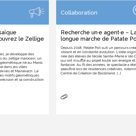
Collaboration
osaïque
Recherche un·e agent·e – L
ouvrez le Zellige
longue marche de Patate Po
Depuis 2018, Patate Poil suit un parcours créa
vibrant et en constante évolution. L’idée origin
des, je développe des
née des élèves de l’école Sainte-Marie à Val-D
és du zellige marocain, un
qui ont insufflé au projet toute son énergie et
e géométrique né au Maroc
fantaisie. Au fil des années, le spectacle a été
é dans les villes
peaufiné lors de résidences créatives, nota
eknès et Marrakech. Le
Centre de Création de Boisbriand, […]
ses motifs géométriques
précision et sa construction