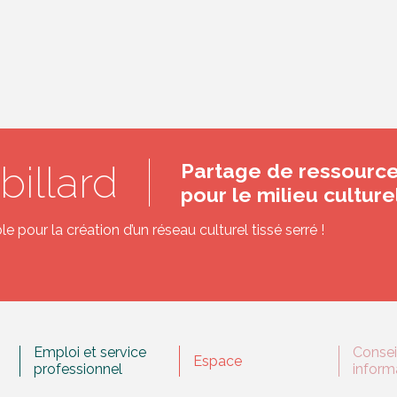
billard
Partage de ressourc
pour le milieu cultur
 pour la création d’un réseau culturel tissé serré !
Emploi et service
Consei
Espace
professionnel
inform