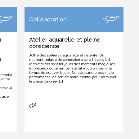
Collaboration
n
Atelier aquarelle et pleine
conscience
J’offre des ateliers d’aquarelle et détente. Un
u
moment unique de connexion à soi à travers l’art.
Mes ateliers sont toujours des moments magiques
et précieux où le temps ralentit et où on prend le
temps de cultiver la joie. Sans aucune pression de
itorial
performance, on sort de notre mental pour retrouver
Centre
le plaisir de créer […]
stes qui
t que