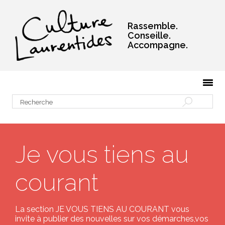
Rassemble.
Conseille.
Accompagne.
Je vous tiens au
courant
La section JE VOUS TIENS AU COURANT vous
invite à publier des nouvelles sur vos démarches,vos