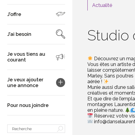
Actualité
J’offre
Studio
J’ai besoin
Je vous tiens au
Découvrez un magn
courant
Vous êtes un artiste
laisser complètement 
Marley. Sans poutres
Je veux ajouter
aérée !
une annonce
Munie aussi d’une sal
créatives et moment
Et que dire de l’empl
montagnes Laurentide
Pour nous joindre
en pleine nature.
Réservez votre visi
info@danselauren