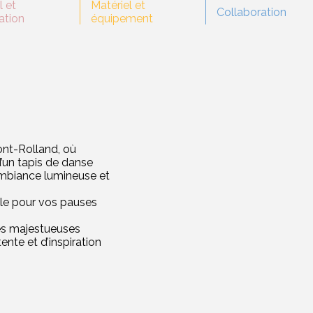
l et
Matériel et
Collaboration
ation
équipement
ont-Rolland, où
d’un tapis de danse
ambiance lumineuse et
éale pour vos pauses
les majestueuses
nte et d’inspiration