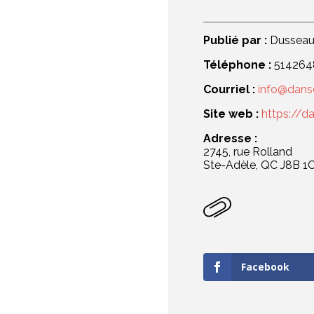
Publié par :
Dusseaul
Téléphone :
514264
Courriel :
info@dans
Site web :
https://d
Adresse :
2745, rue Rolland
Ste-Adèle, QC J8B 1
Facebook