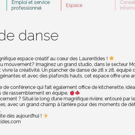
Emploi et service
Consei
Espace
professionnel
inform
 de danse
ifique espace créatif au cœur des Laurentides !
 du mouvement? Imaginez un grand studio, dans le secteur M
vivre la créativité. Un plancher de danse de 28 x 28, équipé 
 gênantes et avec des plafonds hauts, cet espace offre une 
le de conférence qui fait également office de kitchenette, id
s de rassemblement en équipe.
acement ? Situé le long d’une magnifique rivière, entouré par 
s, avec un grand champ à l’arrière pour des moments de déte
te dès aujourd’hui !
tides.com