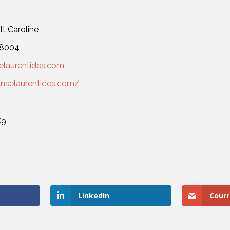
t Caroline
8004
elaurentides.com
anselaurentides.com/
C9
LinkedIn
Courr