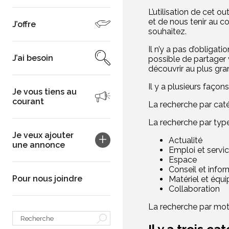
L’utilisation de cet o
et de nous tenir au c
J’offre
souhaitez.
Il n’y a pas d’obliga
J’ai besoin
possible de partager 
découvrir au plus gr
Il y a plusieurs façons
Je vous tiens au
courant
La recherche par catég
La recherche par type
Je veux ajouter
Actualité
une annonce
Emploi et servi
Espace
Conseil et infor
Pour nous joindre
Matériel et équ
Collaboration
La recherche par mot-