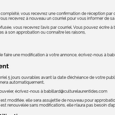
e complété, vous recevrez une confirmation de réception par co
ous recevrez à nouveau un courriel pour vous informer de sa 
 refusée, vous recevrez
l’avis par courriel
.
Vous pouvez écrire
à
res
à son approbation
ou connaître les raisons.
e faire une modification à votre annonce,
écrivez-nous
à
bab
ent
riel 5 jours ouvrables avant la date d’échéance de votre publi
imera automatiquement.
ouveler, écrivez-nous
à
babillard@culturelaurentides.com
n est modifiée, elle sera assujettie de nouveau pour approbatio
n est renouvelée sans modifications, elle n’aura pas besoin d’a