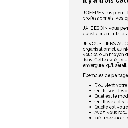
Il y a trois c
J’OFFRE vous permet d
professionnels, vos o
J’AI BESOIN vous per
questionnements, à vo
JE VOUS TIENS AU CO
organisationnel, au n
veut être un moyen de
liens. Cette catégori
envergure, qu’il serai
Exemples de partage 
D’où vient votr
Quels sont les 
Quel est le mo
Quelles sont vo
Quelle est votr
Avez-vous reçu 
Informez-nous 