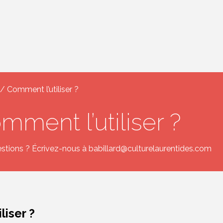
/ Comment l’utiliser ?
mment l’utiliser ?
stions ? Écrivez-nous à
babillard@culturelaurentides.com
liser ?