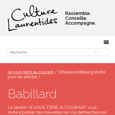
Rassemble.
Conseille.
Accompagne.
Je vous tiens au courant
/ Clinique juridique gratuite
pour les artistes !
Babillard
La section JE VOUS TIENS AU COURANT vous
invite à publier des nouvelles sur vos démarches,vos